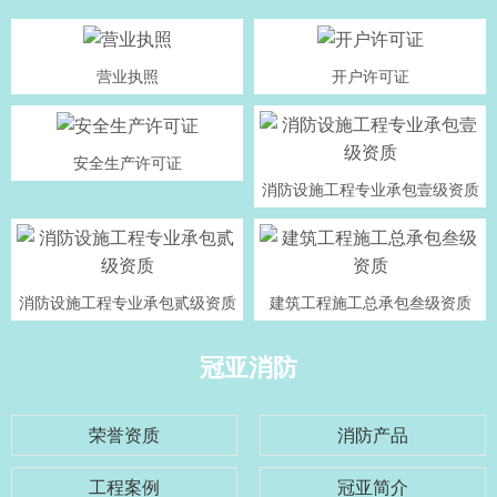
营业执照
开户许可证
安全生产许可证
消防设施工程专业承包壹级资质
消防设施工程专业承包贰级资质
建筑工程施工总承包叁级资质
冠亚消防
荣誉资质
消防产品
工程案例
冠亚简介