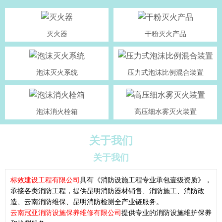
灭火器
干粉灭火产品
泡沫灭火系统
压力式泡沫比例混合装置
泡沫消火栓箱
高压细水雾灭火装置
关于我们
关于我们
标效建设工程有限公司
具有《消防设施工程专业承包壹级资质》，
承接各类消防工程，提供昆明消防器材销售、消防施工、消防改
造、云南消防维保、昆明消防检测全产业链服务。
云南冠亚消防设施保养维修有限公司
提供专业的消防设施维护保养