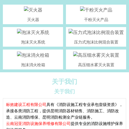
灭火器
干粉灭火产品
泡沫灭火系统
压力式泡沫比例混合装置
泡沫消火栓箱
高压细水雾灭火装置
关于我们
关于我们
标效建设工程有限公司
具有《消防设施工程专业承包壹级资质》，
承接各类消防工程，提供昆明消防器材销售、消防施工、消防改
造、云南消防维保、昆明消防检测全产业链服务。
云南冠亚消防设施保养维修有限公司
提供专业的消防设施维护保养