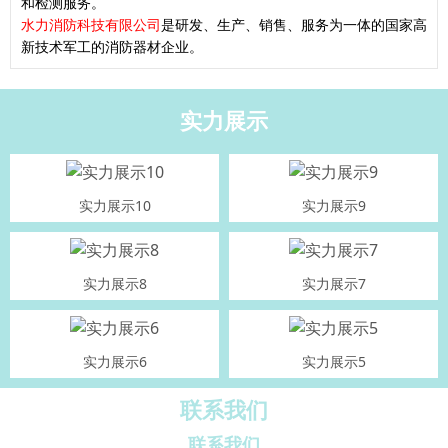
和检测服务。
水力消防科技有限公司
是研发、生产、销售、服务为一体的国家高
新技术军工的消防器材企业。
实力展示
实力展示10
实力展示9
实力展示8
实力展示7
实力展示6
实力展示5
联系我们
联系我们